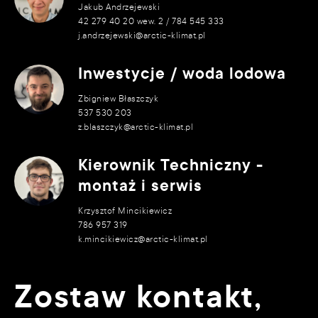
Jakub Andrzejewski
42 279 40 20 wew. 2 / 784 545 333
j.andrzejewski@arctic-klimat.pl
Inwestycje / woda lodowa
Zbigniew Błaszczyk
537 530 203
z.blaszczyk@arctic-klimat.pl
Kierownik Techniczny -
montaż i serwis
Krzysztof Mincikiewicz
786 957 319
k.mincikiewicz@arctic-klimat.pl
Zostaw kontakt,