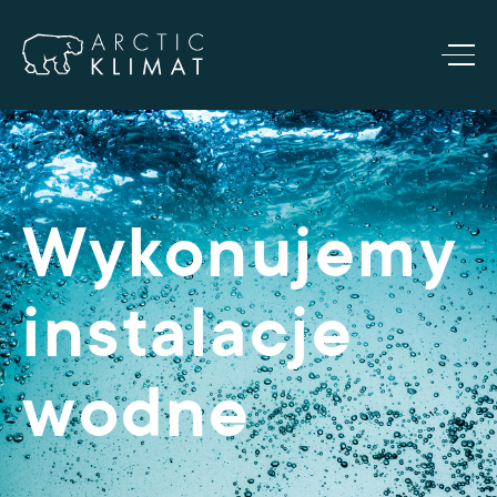
Wykonujemy
instalacje
wodne