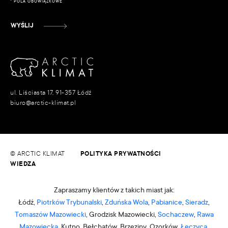
* POLA OBOWIĄZKOWE
WYŚLIJ
ul. Liściasta 17, 91-357 Łódź
biuro@arctic-klimat.pl
© ARCTIC KLIMAT
POLITYKA PRYWATNOŚCI
WIEDZA
Zapraszamy klientów z takich miast jak:
Łódź,
Piotrków Trybunalski
,
Zduńska Wola
,
Pabianice
,
Sieradz
,
Tomaszów Mazowiecki
, Grodzisk Mazowiecki,
Sochaczew
,
Rawa
Mazowiecka
, Kutno, Bełchatów, Brzeziny, Ozorków,
Łęczyca
,