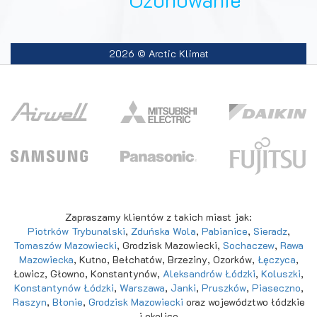
2026 © Arctic Klimat
Zapraszamy klientów z takich miast jak:
Piotrków Trybunalski
,
Zduńska Wola
,
Pabianice
,
Sieradz
,
Tomaszów Mazowiecki
, Grodzisk Mazowiecki,
Sochaczew
,
Rawa
Mazowiecka
, Kutno, Bełchatów, Brzeziny, Ozorków,
Łęczyca
,
Łowicz, Głowno, Konstantynów,
Aleksandrów Łódzki
,
Koluszki
,
Konstantynów Łódzki
,
Warszawa
,
Janki
,
Pruszków
,
Piaseczno
,
Raszyn
,
Błonie
,
Grodzisk Mazowiecki
oraz województwo łódzkie
i okolice