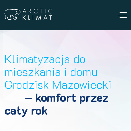
Klimatyzacja do
mieszkania i domu
Grodzisk Mazowiecki
– komfort przez
cały rok