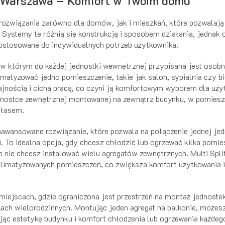
it Warszawa – Komfort w Twoim domu
e rozwiązania zarówno dla domów, jak i mieszkań, które pozwalaj
 Systemy te różnią się konstrukcją i sposobem działania, jednak 
dostosowane do indywidualnych potrzeb użytkownika.
, w którym do każdej jednostki wewnętrznej przypisana jest osob
matyzować jedno pomieszczenie, takie jak salon, sypialnia czy bi
ajnością i cichą pracą, co czyni ją komfortowym wyborem dla uż
ednostce zewnętrznej montowanej na zewnątrz budynku, w pomiesz
ałasem.
 zaawansowane rozwiązanie, które pozwala na połączenie jednej jed
To idealna opcja, gdy chcesz chłodzić lub ogrzewać kilka pomie
ale nie chcesz instalować wielu agregatów zewnętrznych. Multi Spl
klimatyzowanych pomieszczeń, co zwiększa komfort użytkowania i
 miejscach, gdzie ograniczona jest przestrzeń na montaż jednoste
ach wielorodzinnych. Montując jeden agregat na balkonie, możes
jąc estetykę budynku i komfort chłodzenia lub ogrzewania każde