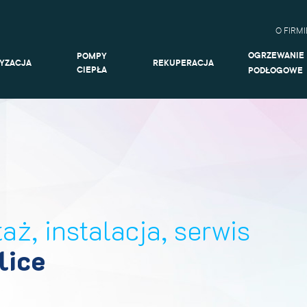
O FIRMI
OGRZEWANIE
POMPY
TYZACJA
REKUPERACJA
CIEPŁA
PODŁOGOWE
aż, instalacja, serwis
lice