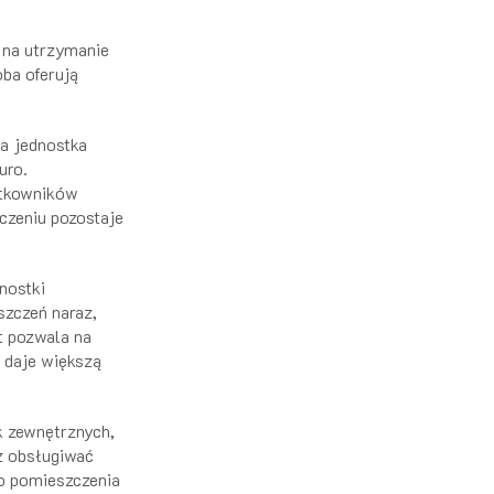
ą na utrzymanie
oba oferują
na jednostka
uro.
ytkowników
czeniu pozostaje
nostki
szczeń naraz,
it pozwala na
 daje większą
k zewnętrznych,
z obsługiwać
go pomieszczenia