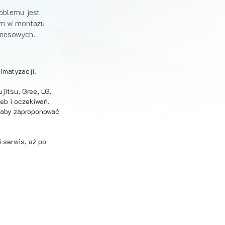
roblemu jest
iem w montażu
znesowych.
imatyzacji.
jitsu, Gree, LG,
eb i oczekiwań.
, aby zaproponować
 serwis, aż po