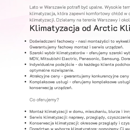
Lato w Warszawie potrafi być upalne. Wysokie tem
klimatyzacja, która zapewni komfortowy chłód w d
klimatyzacji. Działamy na terenie Warszawy i okol
Klimatyzacja od Arctic Kl
Doświadczeni fachowcy - nasi montażyści to wykwalif
Gwarantujemy fachowy montaż i serwis urządzeń.
Szeroki wybór klimatyzatorów - oferujemy szeroki wyb
MDV, Mitsubishi Electric, Panasonic, Samsung. Dor
Indywidualne podejście - do każdego klienta podcho
optymalne rozwiązanie.
Atrakcyjne ceny - gwarantujemy konkurencyjne ceny 
Kompleksowe usługi - oferujemy kompleksowe usługi,
konserwację urządzeń.
Co oferujemy?
Montaż klimatyzacji w domu, mieszkaniu, biurze i in
Serwis klimatyzacji: naprawy, przeglądy, czyszczenie
Konserwacja klimatyzacji: okresowe przeglądy i czy
Doradztwo w wyborze klimatyzatora: pomożemy Ci wy