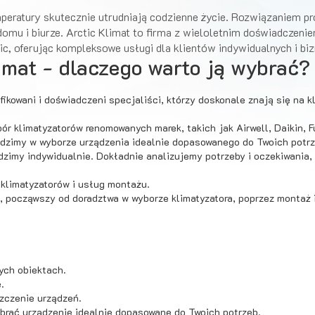
peratury skutecznie utrudniają codzienne życie. Rozwiązaniem p
omu i biurze. Arctic Klimat to firma z wieloletnim doświadczen
ic, oferując kompleksowe usługi dla klientów indywidualnych i bi
imat - dlaczego warto ją wybrać?
ikowani i doświadczeni specjaliści, którzy doskonale znają się na kl
ór klimatyzatorów renomowanych marek, takich jak Airwell, Daikin, Fu
adzimy w wyborze urządzenia idealnie dopasowanego do Twoich potrz
dzimy indywidualnie. Dokładnie analizujemy potrzeby i oczekiwania
klimatyzatorów i usług montażu.
 począwszy od doradztwa w wyborze klimatyzatora, poprzez montaż i
nych obiektach.
.
szczenie urządzeń.
brać urządzenie idealnie dopasowane do Twoich potrzeb.