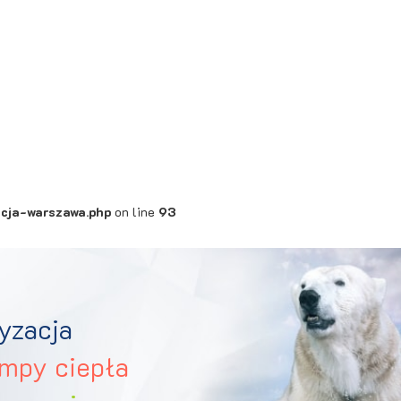
acja-warszawa.php
on line
93
yzacja
mpy ciepła