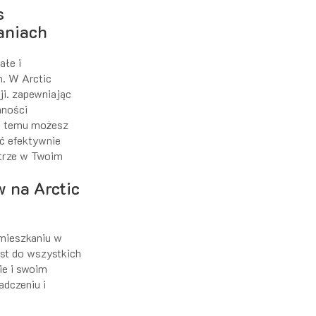
s
aniach
ałe i
. W Arctic
ji. zapewniając
nności
i temu możesz
ać efektywnie
etrze w Twoim
 na Arctic
 mieszkaniu w
est do wszystkich
ie i swoim
adczeniu i