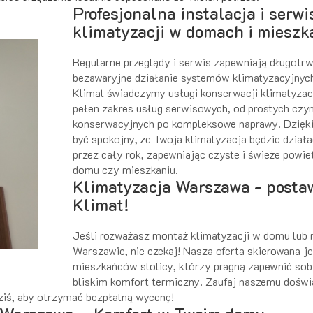
Profesjonalna instalacja i serwi
klimatyzacji w domach i mieszk
Regularne przeglądy i serwis zapewniają długotrw
bezawaryjne działanie systemów klimatyzacyjnych
Klimat świadczymy usługi konserwacji klimatyzac
pełen zakres usług serwisowych, od prostych czy
konserwacyjnych po kompleksowe naprawy. Dzięk
być spokojny, że Twoja klimatyzacja będzie dział
przez cały rok, zapewniając czyste i świeże powi
domu czy mieszkaniu.
Klimatyzacja Warszawa - postaw
Klimat!
Jeśli rozważasz montaż klimatyzacji w domu lub
Warszawie, nie czekaj! Nasza oferta skierowana j
mieszkańców stolicy, którzy pragną zapewnić sob
bliskim komfort termiczny. Zaufaj naszemu doświ
dziś, aby otrzymać bezpłatną wycenę!