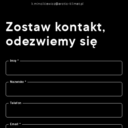
k.mincikiewicz@arctic-klimat.pl
Zostaw kontakt,
odezwiemy się
Imię *
Nazwisko *
Telefon
Email *