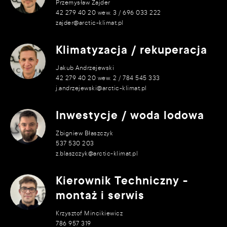
Przemysław Zajder
42 279 40 20 wew. 3 / 696 033 222
zajder@arctic-klimat.pl
Klimatyzacja / rekuperacja
Jakub Andrzejewski
42 279 40 20 wew. 2 / 784 545 333
j.andrzejewski@arctic-klimat.pl
Inwestycje / woda lodowa
Zbigniew Błaszczyk
537 530 203
z.blaszczyk@arctic-klimat.pl
Kierownik Techniczny -
montaż i serwis
Krzysztof Mincikiewicz
786 957 319