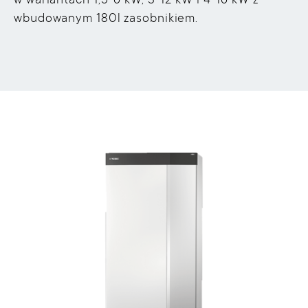
w wariantach 1,5-6 kW, 3-12 kW i 4-16 kW z
wbudowanym 180l zasobnikiem.