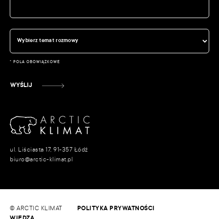
* POLA OBOWIĄZKOWE
WYŚLIJ
ul. Liściasta 17, 91-357 Łódź
biuro@arctic-klimat.pl
© ARCTIC KLIMAT
POLITYKA PRYWATNOŚCI
WIEDZA