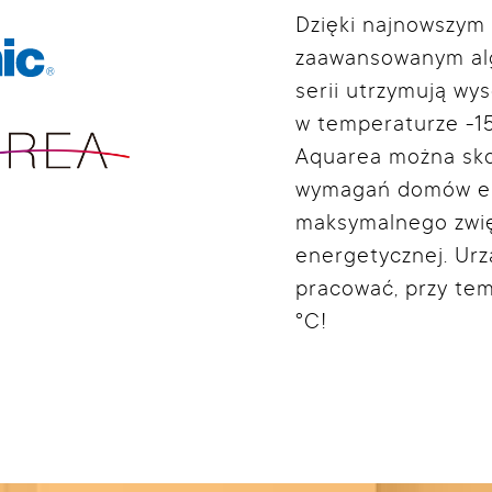
Dzięki najnowszym
zaawansowanym al
serii utrzymują wys
w temperaturze -1
Aquarea można sk
wymagań domów en
maksymalnego zwię
energetycznej. Urz
pracować, przy te
°C!