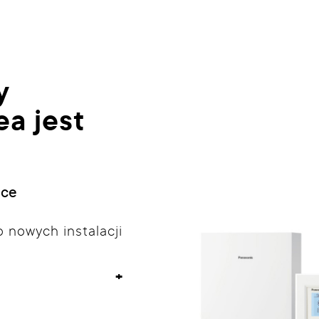
y
a jest
nce
 nowych instalacji