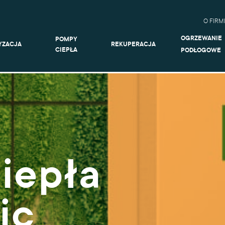
O FIRM
OGRZEWANIE
POMPY
YZACJA
REKUPERACJA
CIEPŁA
PODŁOGOWE
iepła
ic