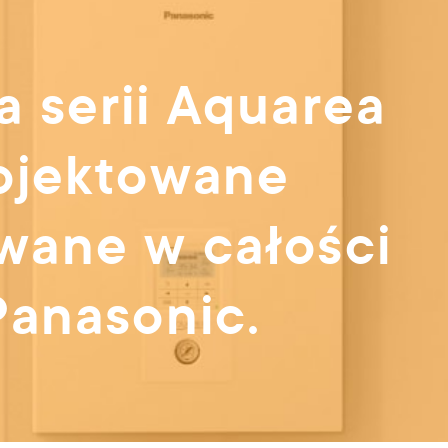
 serii Aquarea
rojektowane
wane w całości
 Panasonic.